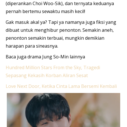
(diperankan Choi Woo-Sik), dan ternyata keduanya
pernah bertemu sewaktu masih kecil!
Gak masuk akal ya? Tapi ya namanya juga fiksi yang
dibuat untuk menghibur penonton. Semakin aneh,
penonton semakin terbuai, mungkin demikian
harapan para sineasnya.
Baca juga drama Jung So-Min lainnya
Hundred Million Stars From the Sky, Tragedi
Sepasang Kekasih Korban Aliran Sesat
Love Next Door, Ketika Cinta Lama Bersemi Kembali