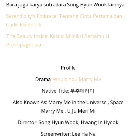
Baca juga karya sutradara Song Hyun Wook lainnya:
Serendipity's Embrace, Tentang Cinta Pertama dan
Gadis Eksentrik
The Beauty Inside, Kala si Mimikri Bertemu si
Prosopagnosia
Profile
Drama:
Would You Marry Me
Native Title: 우주메리미
Also Known As: Marry Me in the Universe , Space
Marry Me , U Ju Meri Mi
Director: Song Hyun Wook, Hwang In Hyeok
Screenwriter: Lee Ha Na