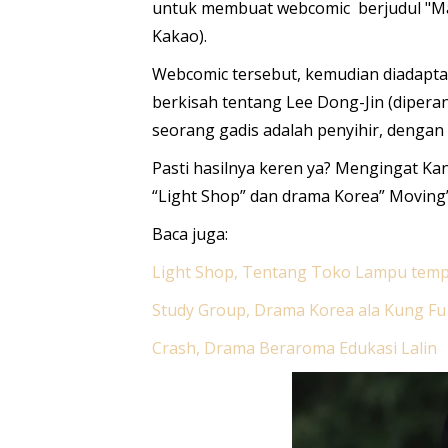
untuk membuat webcomic berjudul "Many
Kakao).
Webcomic tersebut, kemudian diadaptas
berkisah tentang Lee Dong-Jin (diper
seorang gadis adalah penyihir, dengan
Pasti hasilnya keren ya? Mengingat Ka
“Light Shop” dan drama Korea” Moving”
Baca juga:
Light Shop, Tentang Toko Lampu temp
Study Group, Drama Korea ala Kung Fu
Crash, Drama Beraroma Edukasi Lalin