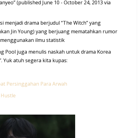
eo” (published June 10 - October 24, 2013 via
i menjadi drama berjudul “The Witch” yang
ankan Jin Young) yang berjuang mematahkan rumor
 menggunakan ilmu statistik
ng Pool juga menulis naskah untuk drama Korea
. Yuk atuh segera kita kupas:
at Persinggahan Para Arwah
 Hustle