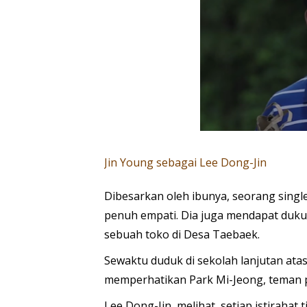
Jin Young sebagai Lee Dong-Jin
Dibesarkan oleh ibunya, seorang singl
penuh empati. Dia juga mendapat dukun
sebuah toko di Desa Taebaek.
Sewaktu duduk di sekolah lanjutan ata
memperhatikan Park Mi-Jeong, teman p
Lee Dong-Jin melihat, setiap istirahat